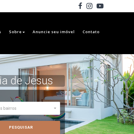
s
Sobre
Anuncie seu imóvel
Contato
ia de Jesus
s bairros
PESQUISAR