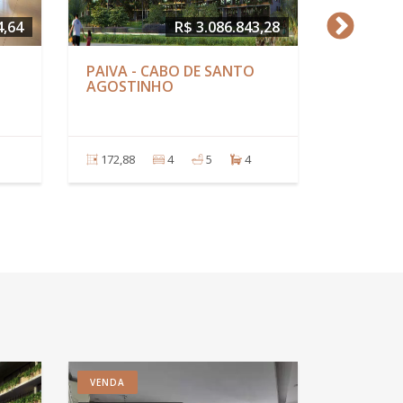
R$ 1.650.000,00
R$ 2.36
BOA VIAGEM - RECIFE
CARNEIROS - TAMA
180,00
4
4
2
237,43
3
1
VENDA
VENDA