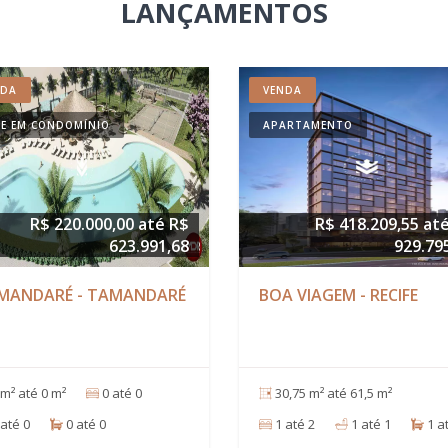
LANÇAMENTOS
NDA
VENDA
E EM CONDOMÍNIO
APARTAMENTO
R$ 220.000,00 até R$
R$ 418.209,55 at
623.991,68
929.79
MANDARÉ - TAMANDARÉ
BOA VIAGEM - RECIFE
m² até 0 m²
0 até 0
30,75 m² até 61,5 m²
até 0
0 até 0
1 até 2
1 até 1
1 a