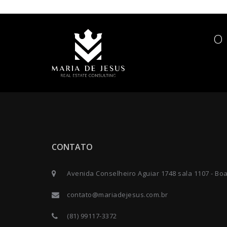
O 
CONTATO
Avenida Conselheiro Aguiar 1748 sala 1107 - Bo
contato@mariadejesus.com.br
(81) 99117-3372