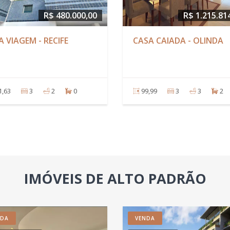
$ 3.086.843,28
R$ 1.550.000,00
 DE SANTO
CASA FORTE - RECIFE
5
4
289,00
0
10
7
IMÓVEIS DE ALTO PADRÃO
NDA
VENDA