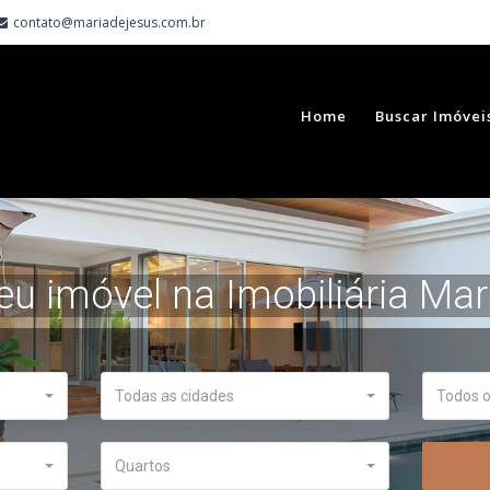
contato@mariadejesus.com.br
Home
Buscar Imóvei
eu imóvel na
Imobiliária Mar
Todas as cidades
Todos o
Quartos