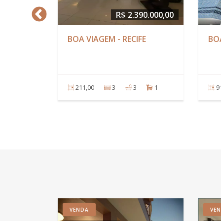
R$ 1.215.814,64
R
CASA CAIADA - OLINDA
PAIVA - CABO
AGOSTINHO
99,99
3
3
2
172,88
4
VENDA
VE