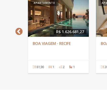
APARTAMENTO
AP
45.445,82
R$ 1.626.681,27
BOA VIAGEM - RECIFE
BOA
2
61,90
1
2
1
2