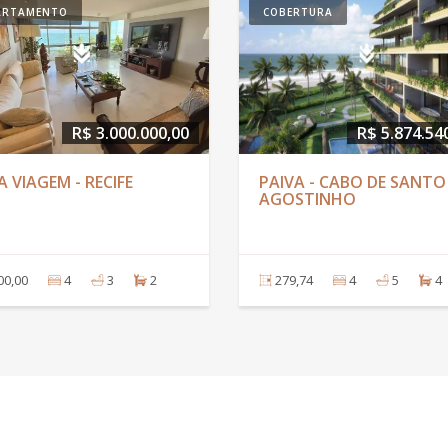
ARTAMENTO
COBERTURA
R$ 3.000.000,00
R$ 5.874.54
 VIAGEM - RECIFE
PAIVA - CABO DE SANTO
AGOSTINHO
00,00
4
3
2
279,74
4
5
4